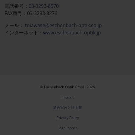
電話番号：
03-3293-8570
FAX番号：03-3293-8276
メール：​​​​
toiawase@eschenbach-optik.co.jp
インターネット：
www.eschenbach-optik.jp
© Eschenbach Optik GmbH 2026
Imprint
適合宣言と証明書
Privacy Policy
Legal notice