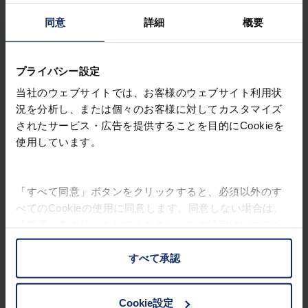
同意
詳細
概要
プライバシー設定
キャップクリップ
当社のウェブサイトでは、お客様のウェブサイト利用状
製品について
況を分析し、または個々のお客様に対してカスタマイズ
されたサービス・広告を提供することを目的にCookieを
使用しています。
サングラス
Art. Nr. 2999-2
「すべて同意」ボタンをクリックすると、必須以外のす
べてのCookieの使用に同意します。同意しない場合は、
「拒否」をクリックしてください。この設定はいつでも
変更することができます。
すべて承認
お客様の権利に関する詳細は、
プライバシーポリシー
|
インプリントをご覧ください。
Cookie設定