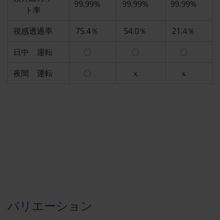
99.99%
99.99%
99.99%
ト率
視感透過率
75.4％
54.0％
21.4％
日中 運転
〇
〇
〇
夜間 運転
〇
ｘ
ｘ
バリエーション