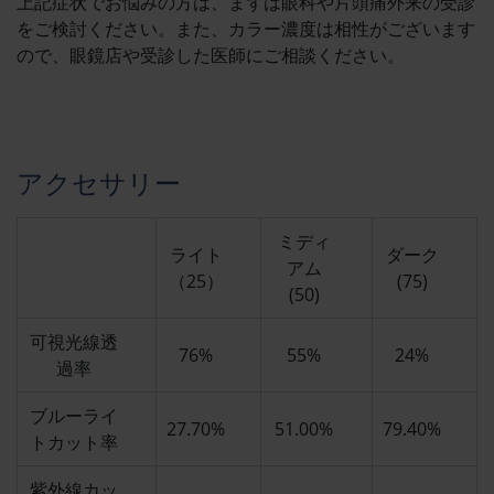
上記症状でお悩みの方は、まずは眼科や片頭痛外来の受診
をご検討ください。また、カラー濃度は相性がございます
ので、眼鏡店や受診した医師にご相談ください。
アクセサリー
ミディ
ライト
ダーク
アム
（25）
(75)
(50)
可視光線透
76%
55%
24%
過率
ブルーライ
27.70%
51.00%
79.40%
トカット率
紫外線カッ