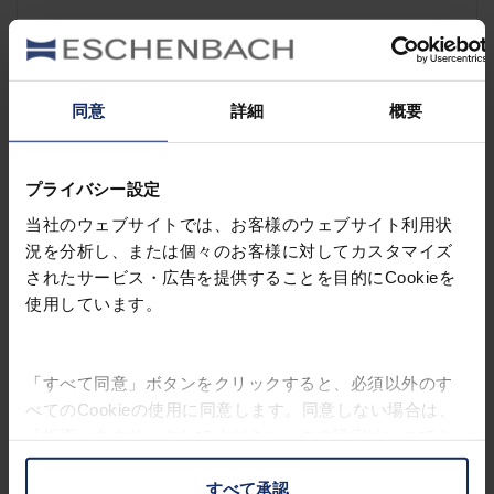
acunis
製品について
同意
詳細
概要
プライバシー設定
当社のウェブサイトでは、お客様のウェブサイト利用状
況を分析し、または個々のお客様に対してカスタマイズ
されたサービス・広告を提供することを目的にCookieを
使用しています。
「すべて同意」ボタンをクリックすると、必須以外のす
acunis
べてのCookieの使用に同意します。同意しない場合は、
製品について
「拒否」をクリックしてください。この設定はいつでも
変更することができます。
すべて承認