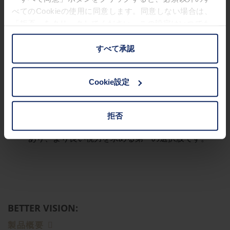
べてのCookieの使用に同意します。同意しない場合は、
「拒否」をクリックしてください。この設定はいつでも
変更することができます。
WHY ESCHENBACH?
すべて承認
エッシェンバッハは、世界中で視覚補助具を提供し
お客様の権利に関する詳細は、
プライバシーポリシー
|
ています。
インプリントをご覧ください。
Cookie設定
エッシェンバッハのルーペは、「Made In
Germany」です。
拒否
エッシェンバッハは、専門小売業者のパートナーで
あり、より良い視力を求める第一の選択肢です。
BETTER VISION:
製品概要