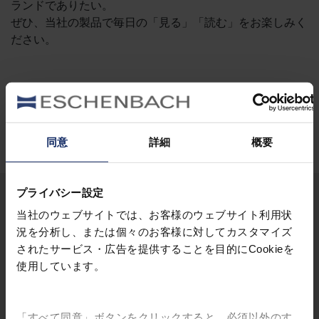
ランドでありたい。
ぜひ、当社の製品で毎日の「見る」「読む」をお楽しみく
ださい。
株式会社エッシェンバッハ光学ジャパン
代表取締役 社長 佐藤 亮
同意
詳細
概要
プライバシー設定
当社のウェブサイトでは、お客様のウェブサイト利用状
況を分析し、または個々のお客様に対してカスタマイズ
STAY INFORMED:
されたサービス・広告を提供することを目的にCookieを
当社のSNSもご覧ください。
使用しています。
「すべて同意」ボタンをクリックすると、必須以外のす