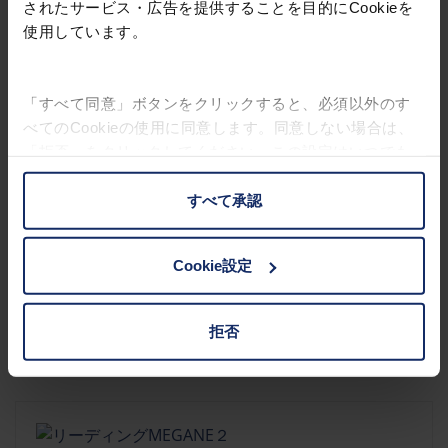
されたサービス・広告を提供することを目的にCookieを
リーディングMEGANE２
使用しています。
製品について
「すべて同意」ボタンをクリックすると、必須以外のす
べてのCookieの使用に同意します。同意しない場合は、
「拒否」をクリックしてください。この設定はいつでも
変更することができます。
すべて承認
お客様の権利に関する詳細は、
プライバシーポリシー
|
インプリントをご覧ください。
Cookie設定
リーディングMEGANE２
拒否
製品について