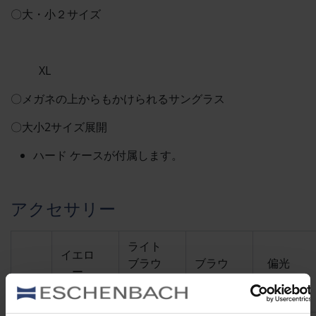
〇大・小２サイズ
XL
〇メガネの上からもかけられるサングラス
〇大小2サイズ展開
ハード ケースが付属します。
アクセサリー
ライト
イエロ
ブラウ
ブラウ
偏光
ー
ン
ン
（75）
(15)
(65)
(85)