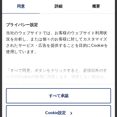
可
同意
詳細
概要
視
光
線
57%
37%
16%
28%
プライバシー設定
透
当社のウェブサイトでは、お客様のウェブサイト利用状
過
況を分析し、または個々のお客様に対してカスタマイズ
率
されたサービス・広告を提供することを目的にCookieを
使用しています。
ブ
ル
ー
「すべて同意」ボタンをクリックすると、必須以外のす
ラ
べてのCookieの使用に同意します。同意しない場合は、
イ
97%
96%
98%
95%
「拒否」をクリックしてください。この設定はいつでも
ト
変更することができます。
カ
すべて承認
ッ
お客様の権利に関する詳細は、
プライバシーポリシー
|
ト
インプリントをご覧ください。
率
Cookie設定