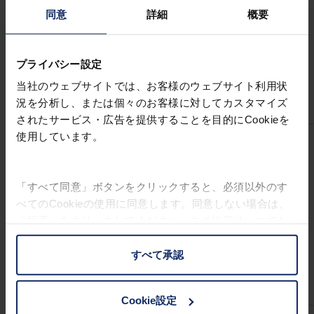
可
同意
詳細
概要
視
光
線
57%
37%
16%
28%
プライバシー設定
透
当社のウェブサイトでは、お客様のウェブサイト利用状
過
況を分析し、または個々のお客様に対してカスタマイズ
率
されたサービス・広告を提供することを目的にCookieを
使用しています。
ブ
ル
ー
「すべて同意」ボタンをクリックすると、必須以外のす
ラ
べてのCookieの使用に同意します。同意しない場合は、
イ
97%
96%
98%
95%
「拒否」をクリックしてください。この設定はいつでも
ト
変更することができます。
カ
すべて承認
ッ
お客様の権利に関する詳細は、
プライバシーポリシー
|
ト
インプリントをご覧ください。
率
Cookie設定