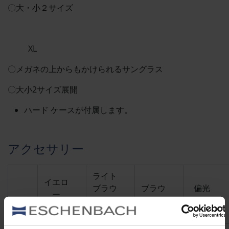
〇大・小２サイズ
XL
〇メガネの上からもかけられるサングラス
〇大小2サイズ展開
ハード ケースが付属します。
アクセサリー
ライト
イエロ
ブラウ
ブラウ
偏光
ー
ン
ン
（75）
(15)
(65)
(85)