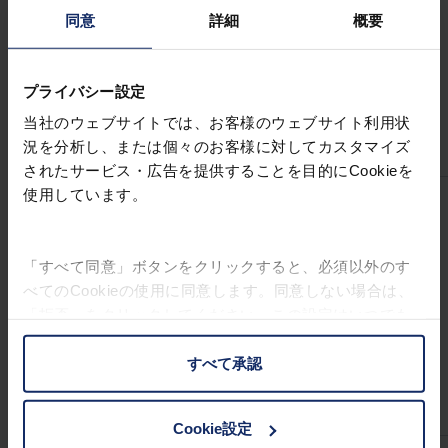
可
同意
詳細
概要
視
光
線
57%
37%
16%
28%
プライバシー設定
透
当社のウェブサイトでは、お客様のウェブサイト利用状
過
況を分析し、または個々のお客様に対してカスタマイズ
率
されたサービス・広告を提供することを目的にCookieを
使用しています。
ブ
ル
ー
「すべて同意」ボタンをクリックすると、必須以外のす
ラ
べてのCookieの使用に同意します。同意しない場合は、
イ
97%
96%
98%
95%
「拒否」をクリックしてください。この設定はいつでも
ト
変更することができます。
カ
すべて承認
ッ
お客様の権利に関する詳細は、
プライバシーポリシー
|
ト
インプリントをご覧ください。
率
Cookie設定