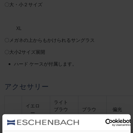
〇大・小２サイズ
XL
〇メガネの上からもかけられるサングラス
〇大小2サイズ展開
ハード ケースが付属します。
アクセサリー
ライト
イエロ
ブラウ
ブラウ
偏光
ー
ン
ン
（75）
(15)
(65)
(85)