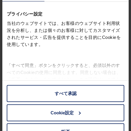
Art. Nr. 16521
プライバシー設定
当社のウェブサイトでは、お客様のウェブサイト利用状
況を分析し、または個々のお客様に対してカスタマイズ
されたサービス・広告を提供することを目的にCookieを
使用しています。
「すべて同意」ボタンをクリックすると、必須以外のす
visolux DIGITAL HD
べてのCookieの使用に同意します。同意しない場合は、
「拒否」をクリックしてください。この設定はいつでも
製品について
変更することができます。
すべて承認
拡大読書器 電子ルーペ
お客様の権利に関する詳細は、
プライバシーポリシー
|
Art. Nr. 1655-11
インプリントをご覧ください。
Cookie設定